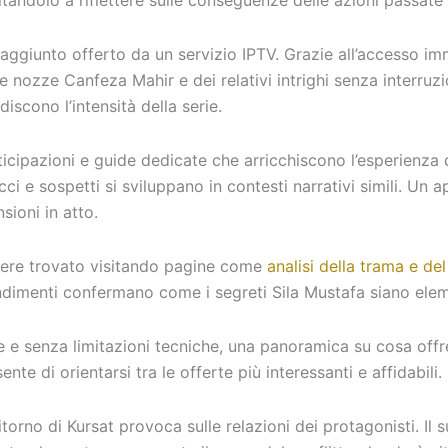
tandolo a riflettere sulle conseguenze delle azioni passate 
 aggiunto offerto da un servizio IPTV. Grazie all’accesso 
le nozze Canfeza Mahir e dei relativi intrighi senza interr
iscono l’intensità della serie.
anticipazioni e guide dedicate che arricchiscono l’esperienza 
ci e sospetti si sviluppano in contesti narrativi simili. Un
sioni in atto.
ssere trovato visitando pagine come
analisi della trama e del
fondimenti confermano come i segreti Sila Mustafa siano ele
ide e senza limitazioni tecniche, una panoramica su cosa off
nte di orientarsi tra le offerte più interessanti e affidabili.
itorno di Kursat provoca sulle relazioni dei protagonisti. Il s