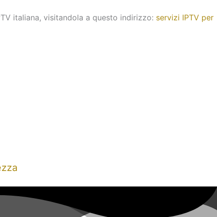
TV italiana, visitandola a questo indirizzo:
servizi IPTV per
ezza