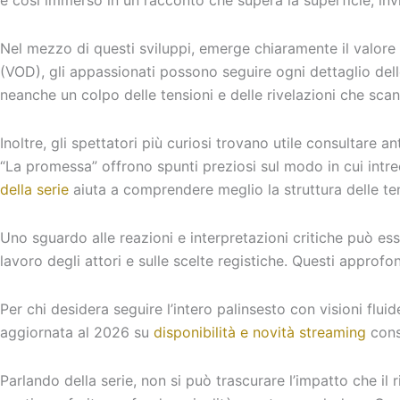
è così immerso in un racconto che supera la superficie, invi
Nel mezzo di questi sviluppi, emerge chiaramente il valore
(VOD), gli appassionati possono seguire ogni dettaglio del
neanche un colpo delle tensioni e delle rivelazioni che scand
Inoltre, gli spettatori più curiosi trovano utile consultare 
“La promessa” offrono spunti preziosi sul modo in cui intrec
della serie
aiuta a comprendere meglio la struttura delle ten
Uno sguardo alle reazioni e interpretazioni critiche può e
lavoro degli attori e sulle scelte registiche. Questi appro
Per chi desidera seguire l’intero palinsesto con visioni flu
aggiornata al 2026 su
disponibilità e novità streaming
conse
Parlando della serie, non si può trascurare l’impatto che il r