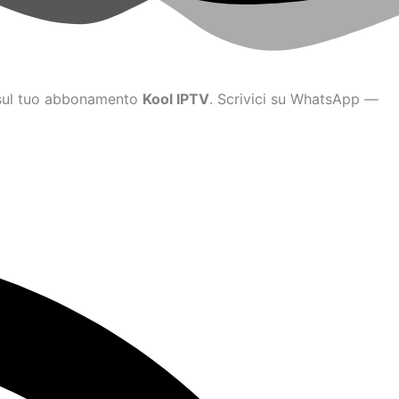
a sul tuo abbonamento
Kool IPTV
. Scrivici su WhatsApp —