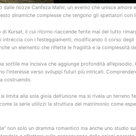
o dalle nozze Canfeza Mahir, un evento che unisce amore e te
presto dinamiche complesse che tengono gli spettatori con i
 di Kursat, il cui ritorno riaccende ferite mai del tutto rima
 si intreccia con i festeggiamenti, modificando il corso degl
he un elemento che riflette le fragilità e la complessità de
 sottile ma incisiva che aggiunge profondità all’episodio. Q
 l’interesse verso sviluppi futuri più intricati. Comprender
ta costruendo.
imita alla sola gioia dell’unione ma si rivela un terreno ferti
come la serie utilizzi la struttura del matrimonio come esp
te” non solo un dramma romantico ma anche uno studio sull