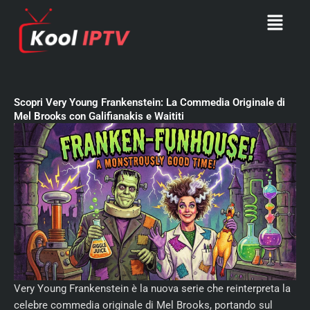
Skip
Menu
to
content
Scopri Very Young Frankenstein: La Commedia Originale di
Mel Brooks con Galifianakis e Waititi
Very Young Frankenstein è la nuova serie che reinterpreta la
celebre commedia originale di Mel Brooks, portando sul